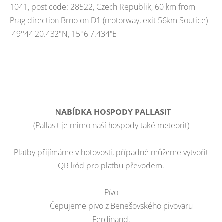
1041, post code: 28522, Czech Republik, 60 km from
Prag direction Brno on D1 (motorway, exit 56km Soutice)
49°44'20.432"N, 15°6'7.434"E
NABÍDKA HOSPODY PALLASIT
(Pallasit je mimo naší hospody také meteorit)
Platby přijímáme v hotovosti, případně můžeme vytvořit
QR kód pro platbu převodem.
Pívo
Čepujeme pivo z Benešovského pivovaru
Ferdinand.