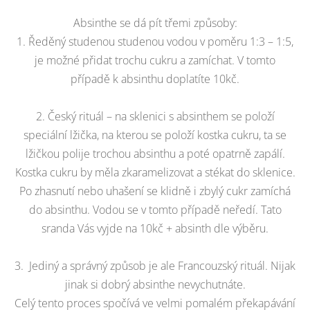
Absinthe se dá pít třemi způsoby:
1. Ředěný studenou studenou vodou v poměru 1:3 – 1:5,
je možné přidat trochu cukru a zamíchat. V tomto
případě k absinthu doplatíte 10kč.
2. Český rituál – na sklenici s absinthem se položí
speciální lžička, na kterou se položí kostka cukru, ta se
lžičkou polije trochou absinthu a poté opatrně zapálí.
Kostka cukru by měla zkaramelizovat a stékat do sklenice.
Po zhasnutí nebo uhašení se klidně i zbylý cukr zamíchá
do absinthu. Vodou se v tomto případě neředí. Tato
sranda Vás vyjde na 10kč + absinth dle výběru.
3. Jediný a správný způsob je ale Francouzský rituál. Nijak
jinak si dobrý absinthe nevychutnáte.
Celý tento proces spočívá ve velmi pomalém překapávání