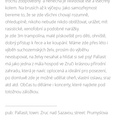
trochu zodpovědný a nenechá je likvidovat vše a všechny
kolem. Na brusích až k výčepu. Jako samozřejmost
bereme to, že se zde všichni chovají rozumně,
ohleduplně, nikoho nebude nikdo obtěžovat, urážet, mít
rasistické, xenofobní a podobné narážky.
Je zde 3m trampolína, malé pískoviště pro děti, ohniště,
dobrý přístup k řece a ke koupání. Máme zde přes léto i
výběh suchozemských želv, prosím do výběhu
nevstupovat, na želvy nesahat a hlídat si své psy! Pallasit
má jako jedna z mála hospod ve Zruči krásnou přírodní
zahradu, která je navíc oplocená a ideální pro posezení,
po domluvě zde je možné udělat oheň, vlastní oslavu, sraz
atd atd. Občas tu děláme i koncerty, které najdete pod
totožnou záložkou.
----------------------------------------
pub: Pallasit, town: Zruc nad Sazavou, street: Prumyslova