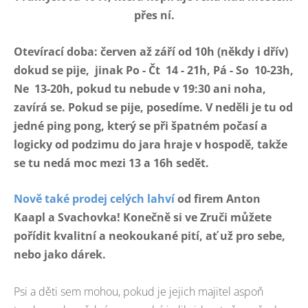
přes ní.
Otevírací doba: červen až září od 10h (někdy i dřív)
dokud se pije, jinak Po - Čt 14 - 21h, Pá - So 10-23h,
Ne 13-20h, pokud tu nebude v 19:30 ani noha,
zavírá se. Pokud se pije, posedíme. V neděli je tu od
jedné ping pong, který se při špatném počasí a
logicky od podzimu do jara hraje v hospodě, takže
se tu nedá moc mezi 13 a 16h sedět.
Nově také prodej celých lahví
od firem Anton
Kaapl a Svachovka! Konečně si ve Zruči můžete
pořídit kvalitní a neokoukané pití, ať už pro sebe,
nebo jako dárek.
Psi a děti sem mohou, pokud je jejich majitel aspoň