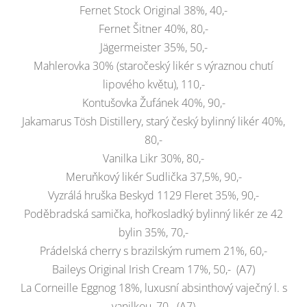
Fernet Stock Original 38%, 40,-
Fernet Šitner 40%, 80,-
Jägermeister 35%, 50,-
Mahlerovka 30% (staročeský likér s výraznou chutí
lipového květu), 110,-
Kontušovka Žufánek 40%, 90,-
Jakamarus Tösh Distillery, starý český bylinný likér 40%,
80,-
Vanilka Likr 30%, 80,-
Meruňkový likér Sudlička 37,5%, 90,-
Vyzrálá hruška Beskyd 1129 Fleret 35%, 90,-
Poděbradská samička, hořkosladký bylinný likér ze 42
bylin 35%, 70,-
Prádelská cherry s brazilským rumem 21%, 60,-
Baileys Original Irish Cream 17%, 50,- (A7)
La Corneille Eggnog 18%, luxusní absinthový vaječný l. s
vanilkou, 70,- (A7)