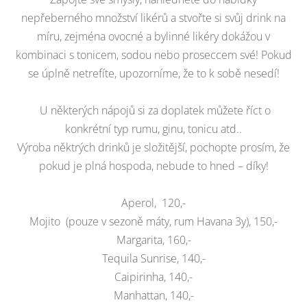
nepřeberného množství likérů a stvořte si svůj drink na
míru, zejména ovocné a bylinné likéry dokážou v
kombinaci s tonicem, sodou nebo proseccem své! Pokud
se úplně netrefíte, upozorníme, že to k sobě nesedí!
U některých nápojů si za doplatek můžete říct o
konkrétní typ rumu, ginu, tonicu atd..
Výroba něktrých drinků je složitější, pochopte prosím, že
pokud je plná hospoda, nebude to hned – díky!
Aperol, 120,-
Mojito (pouze v sezoně máty, rum Havana 3y), 150,-
Margarita, 160,-
Tequila Sunrise, 140,-
Caipirinha, 140,-
Manhattan, 140,-