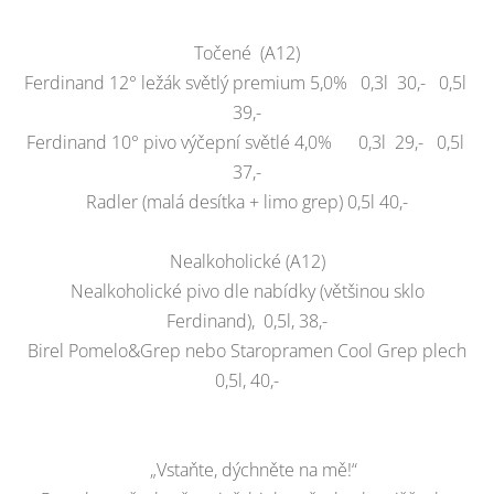
Točené (A12)
Ferdinand 12° ležák světlý premium 5,0% 0,3l 30,- 0,5l
39,-
Ferdinand 10° pivo výčepní světlé 4,0% 0,3l 29,- 0,5l
37,-
Radler (malá desítka + limo grep) 0,5l 40,-
Nealkoholické (A12)
Nealkoholické pivo dle nabídky (většinou sklo
Ferdinand), 0,5l, 38,-
Birel Pomelo&Grep nebo Staropramen Cool Grep plech
0,5l, 40,-
„Vstaňte, dýchněte na mě!“