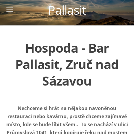
Pallasit
Hospoda - Bar
Pallasit, Zruč nad
Sázavou
Nechceme si hrát na nějakou navoněnou
restauraci nebo kavárnu, prostě chceme zajímavé
místo, kde se bude líbit všem..
.
To se nachází v ulici
Průmyslová 1041, která kopíruje řeku nad mostem