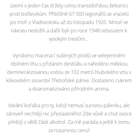
území v jeden čas držely celou transsibiřskou železnici
proti bolševikům. Přibližně 67 000 legionářů se vracelo
po moři z Vladivostoku až do listopadu 1920. Mnozí se
návratu nedožili a další byli po roce 1948 odsouzeni k
vysokým trestům…
Vyrobeno macerací sušených plodů ve velejemném
obilném lihu s přidáním destilátu a naředěno měkkou
demineralizovanou vodou ze 102 metrů hlubokého vrtu v
klikovském souvrství Třeboňské pánve. Doslazeno cukrem
a doaromatizováno přírodním aroma.
Ideální kořalka pro ty, kdož nemusí surovou pálenku, ale
zároveň nechtějí nic přeslazeného! Zde vůně a chuť ovoce
přebíjí z větší části alkohol. Za mě paráda a ještě k tomu
za rozumnou cenu!