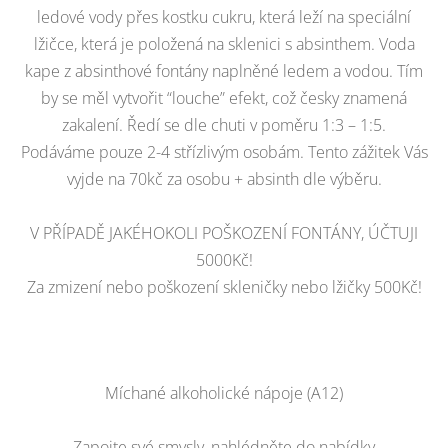
ledové vody přes kostku cukru, která leží na speciální
lžičce, která je položená na sklenici s absinthem. Voda
kape z absinthové fontány naplněné ledem a vodou. Tím
by se měl vytvořit “louche” efekt, což česky znamená
zakalení. Ředí se dle chuti v poměru 1:3 – 1:5.
Podáváme pouze 2-4 střízlivým osobám. Tento zážitek Vás
vyjde na 70kč za osobu + absinth dle výběru.
V PŘÍPADĚ JAKÉHOKOLI POŠKOZENÍ FONTÁNY, ÚČTUJI
5000Kč!
Za zmizení nebo poškození skleničky nebo lžičky 500Kč!
Míchané alkoholické nápoje (A12)
Zapojte své smysly, nahlédněte do nabídky