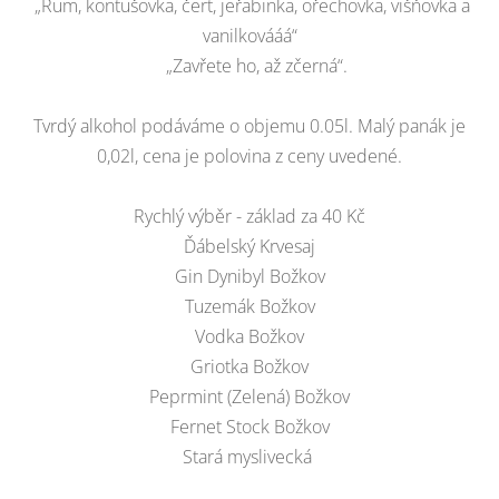
„Rum, kontušovka, čert, jeřabinka, ořechovka, višňovka a
vanilkovááá“
„Zavřete ho, až zčerná“.
Tvrdý alkohol podáváme o objemu 0.05l. Malý panák je
0,02l, cena je polovina z ceny uvedené.
Rychlý výběr - základ za 40 Kč
Ďábelský Krvesaj
Gin Dynibyl Božkov
Tuzemák Božkov
Vodka Božkov
Griotka Božkov
Peprmint (Zelená) Božkov
Fernet Stock Božkov
Stará myslivecká