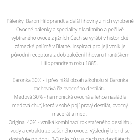
Pálenky Baron Hildprandt a další lihoviny z nich vyrobené
Ovocné pálenky a speciality z kvalitního a pečlivě
vybíraného ovoce z jižních Čech se vyrábí v historické
zámecké palírně v Blatné. Inspirací pro její vznik je
původní receptura z dob založení lihovaru Františkem
Hildprandtem roku 1885.
Baronka 30% - i přes nižší obsah alkoholu si Baronka
zachovává říz ovocného destilátu.
Medová 30% - harmonická ovocná a lehce nasládlá
medová chuť, která v sobě pojí pravý destilát, ovocný
macerát a med.
Original 40% - vzniká kombinací rok stařeného destilátu,
vody a extraktu ze sušeného ovoce. Výsledný blend se
dostařuje po dobu 2-3 měsíců v sudech po destilátech.